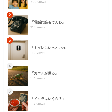
800 views
2
「電話に誰もでんわ」
219 views
3
「トイレにいっといれ」
180 views
4
「カエルが帰る」
156 views
5
「イクラはいくら？」
129 views