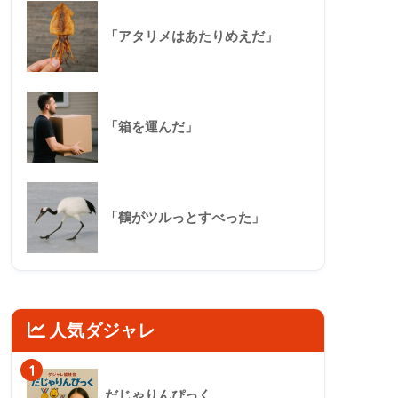
「アタリメはあたりめえだ」
「箱を運んだ」
「鶴がツルっとすべった」
人気ダジャレ
1
だじゃりんぴっく