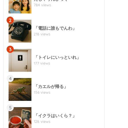
784 views
2
「電話に誰もでんわ」
218 views
3
「トイレにいっといれ」
177 views
4
「カエルが帰る」
156 views
5
「イクラはいくら？」
128 views